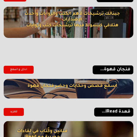
جبنالك ترشيحات لأهم الكتب والروايات وأحدث
الإصدارات
هتلاقي كبسولة فيها ترشيحات كتب وروايات
فنجان قهوة...
ادخل و اسمع
اسمع قصص وحكايات وحضر فنجان قهوة
قعدة iRead...
للمزيد
فنانين وكُتاب في لقاءات