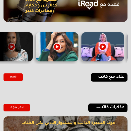
حصرية مع iRead
كواليس وحكايات
ومغامرات كتير
لقاء مع كاتب
للمزيد
مذكرات كاتب...
ادخل شوف
اعرف السيرة الذاتية والمشوار الأدبي لكل الكُتاب