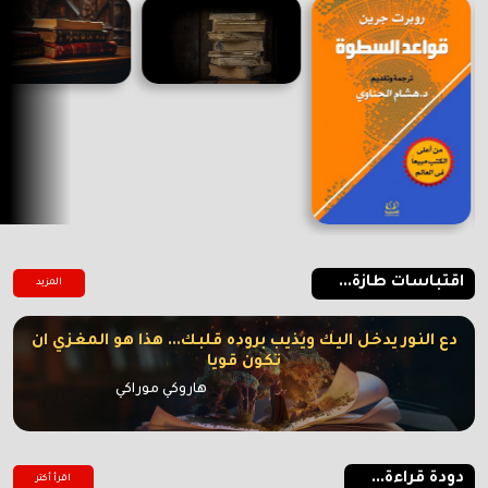
اقتباسات طازة...
المزيد
دع النور يدخل اليك ويذيب بروده قلبك... هذا هو المغزي ان
تكون قويا
هاروكي موراكي
دودة قراءة...
اقرأ أكتر