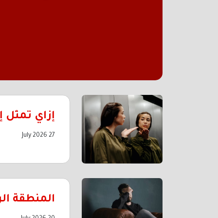
إزاي تمثل 
27 July 2026
المنطقة الر