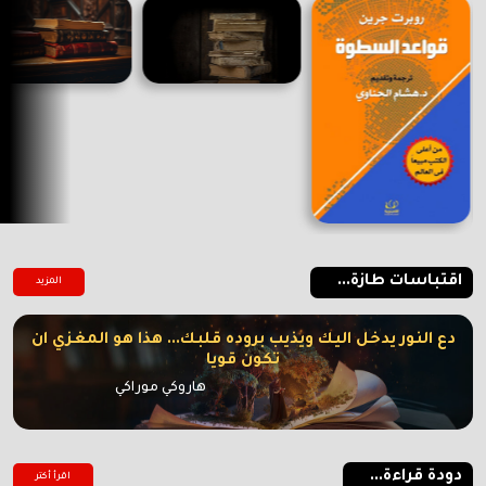
اقتباسات طازة...
المزيد
دع النور يدخل اليك ويذيب بروده قلبك... هذا هو المغزي ان
تكون قويا
هاروكي موراكي
دودة قراءة...
اقرأ أكتر