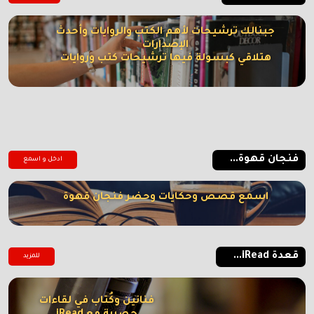
جبنالك ترشيحات لأهم الكتب والروايات وأحدث
الإصدارات
هتلاقي كبسولة فيها ترشيحات كتب وروايات
فنجان قهوة...
ادخل و اسمع
اسمع قصص وحكايات وحضر فنجان قهوة
قعدة iRead...
للمزيد
فنانين وكُتاب في لقاءات