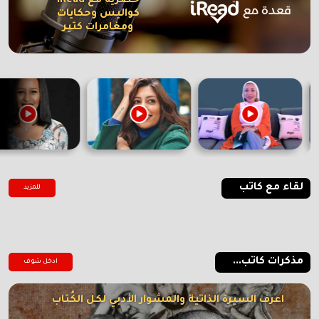
حصرية مع iRead
كواليس وحكايات
ومغامرات كتير
لقاء مع كاتب
للمزيد
مذكرات كاتب...
ادخل شوف
اعرف السيرة الذاتية والمشوار الأدبي لكل الكُتاب