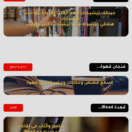
جبنالك ترشيحات لأهم الكتب والروايات وأحدث
الإصدارات
هتلاقي كبسولة فيها ترشيحات كتب وروايات
فنجان قهوة...
ادخل و اسمع
اسمع قصص وحكايات وحضر فنجان قهوة
قعدة iRead...
للمزيد
فنانين وكُتاب في لقاءات