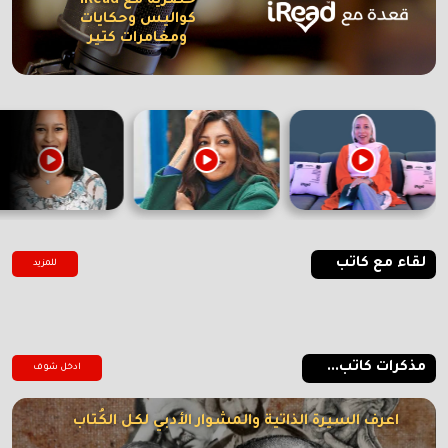
حصرية مع iRead
كواليس وحكايات
ومغامرات كتير
لقاء مع كاتب
للمزيد
مذكرات كاتب...
ادخل شوف
اعرف السيرة الذاتية والمشوار الأدبي لكل الكُتاب