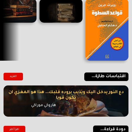
اقتباسات طازة...
المزيد
دع النور يدخل اليك ويذيب بروده قلبك... هذا هو المغزي ان
تكون قويا
هاروكي موراكي
دودة قراءة...
اقرأ أكتر